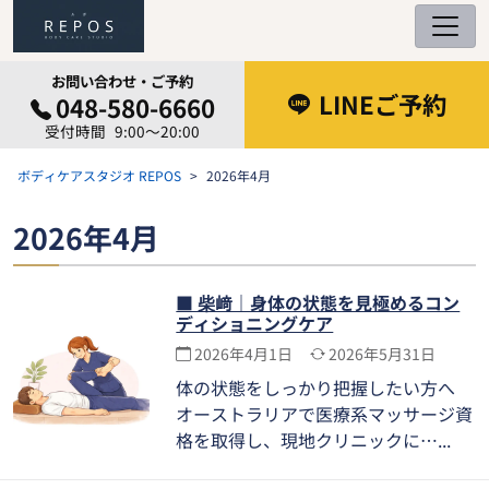
コ
ン
テ
お問い合わせ・ご予約
ン
LINEご予約
048-580-6660
ツ
9:00～20:00
へ
ス
ボディケアスタジオ REPOS
2026年4月
キ
ッ
2026年4月
プ
■ 柴﨑｜身体の状態を見極めるコン
ディショニングケア
2026年4月1日
2026年5月31日
体の状態をしっかり把握したい方へ
オーストラリアで医療系マッサージ資
格を取得し、現地クリニックに…