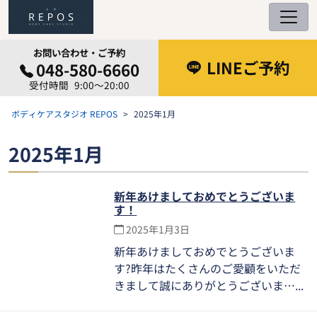
コ
ン
テ
お問い合わせ・ご予約
ン
LINEご予約
048-580-6660
ツ
9:00～20:00
へ
ス
ボディケアスタジオ REPOS
2025年1月
キ
ッ
2025年1月
プ
新年あけましておめでとうございま
す！
2025年1月3日
新年あけましておめでとうございま
す?昨年はたくさんのご愛顧をいただ
きまして誠にありがとうございま…