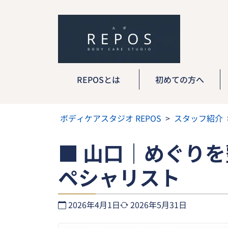
コ
ン
テ
ン
ツ
へ
ス
REPOSとは
初めての方へ
キ
ッ
プ
ボディケアスタジオ REPOS
スタッフ紹介
■ 山口｜めぐり
ペシャリスト
2026年4月1日
2026年5月31日