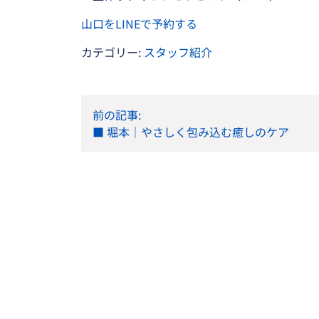
山口をLINEで予約する
カテゴリー:
スタッフ紹介
投
前の記事:
稿
■ 堀本｜やさしく包み込む癒しのケア
ナ
ビ
ゲ
ー
シ
ョ
ン